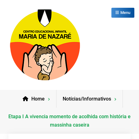
Skip
to
Menu
content
CEI Maria de Nazaré
Home
Notícias/Informativos
Etapa I A vivencia momento de acolhida com história e
massinha caseira