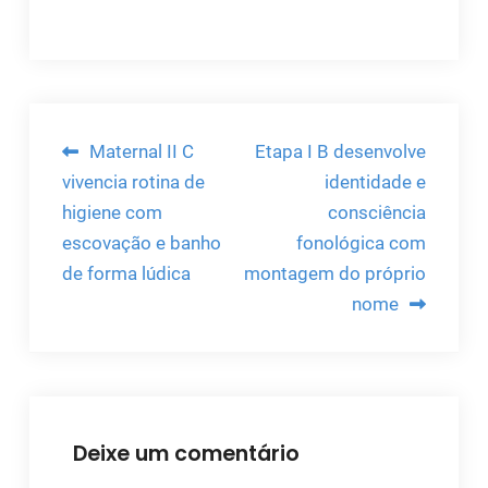
Navegação
Maternal II C
Etapa I B desenvolve
de
vivencia rotina de
identidade e
higiene com
consciência
Post
escovação e banho
fonológica com
de forma lúdica
montagem do próprio
nome
Deixe um comentário