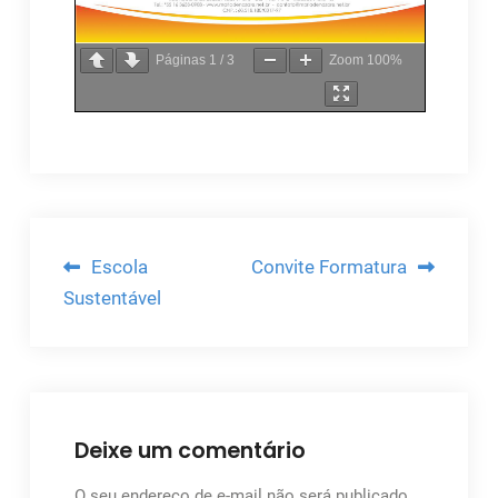
Páginas
1
/
3
Zoom
100%
Navegação
Escola
Convite Formatura
de
Sustentável
Post
Deixe um comentário
O seu endereço de e-mail não será publicado.