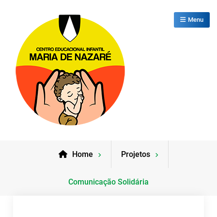
Skip
to
Menu
content
CEI Maria de Nazaré
Home
Projetos
Comunicação Solidária